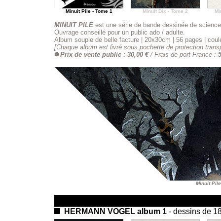
Minuit Pile - Tome 1
Minuit Dix - Tome 2
Mi
MINUIT PILE
est une série de bande dessinée de science 
Ouvrage conseillé pour un public ado / adulte.
Album souple de belle facture
|
20x30cm
|
56 pages
|
coul
[Chaque album est livré sous pochette de protection trans
Prix de vente public : 30,00 €
/ Frais de port France :
5
Minuit Pile
HERMANN VOGEL album 1
- dessins de 1