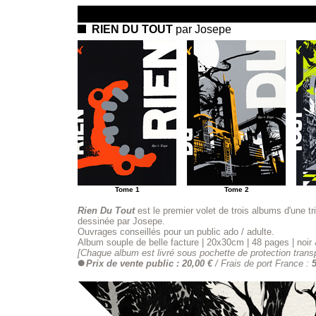
RIEN DU TOUT
par Josepe
Tome 1
Tome 2
Rien Du Tout
est le premier volet de trois albums d'une tri
dessinée par Josepe.
Ouvrages conseillés pour un public ado / adulte.
Album souple de belle facture
|
20x30cm
|
48 pages
|
noir
[Chaque album est livré sous pochette de protection trans
Prix de vente public : 20,00 €
/ Frais de port France :
5