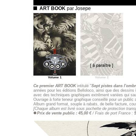
ART BOOK
par Josepe
Volume 1
Volume 2
Ce premier ART BOOK
intitulé "
Sept pistes dans l'omb
années pour les éditions Belloloco, ainsi que des dessins 
avec des techniques graphiques extrêment variées qui sau
Ouvrage à forte teneur graphique conseillé pour un public a
Album grand format, souple à rabats, de belle facture, c
[Chaque album est livré sous pochette de protection trans
Prix de vente public : 45,00 €
/ Frais de port France :
5