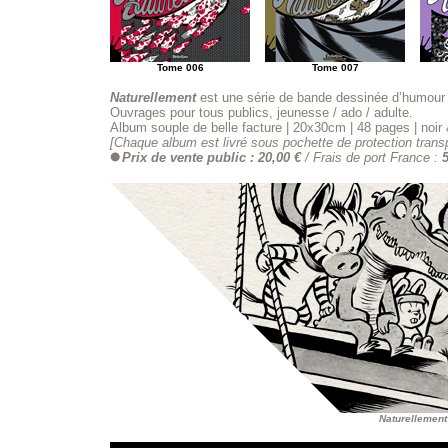
Tome 006
Tome 007
Naturellement
est une série de bande dessinée d’humour au
Ouvrages pour tous publics, jeunesse / ado / adulte.
Album souple de belle facture
|
20x30cm
|
48 pages
|
noir
[Chaque album est livré sous pochette de protection trans
Prix de vente public : 20,00 €
/ Frais de port France :
5
Naturellement