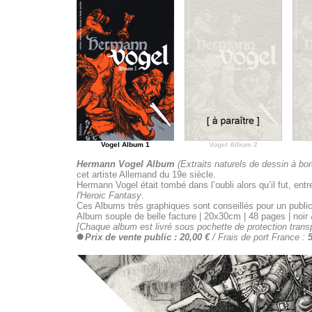
Vogel Album 1
Vogel Album 2
Hermann Vogel Album
(Extraits naturels de dessin à bo
cet artiste Allemand du 19e siècle.
Hermann Vogel était tombé dans l’oubli alors qu’il fut, entre
l'Heroic Fantasy
.
Ces Albums très graphiques sont conseillés pour un public
Album souple de belle facture
|
20x30cm
|
48 pages
|
noir
[Chaque album est livré sous pochette de protection trans
Prix de vente public : 20,00 €
/ Frais de port France :
5